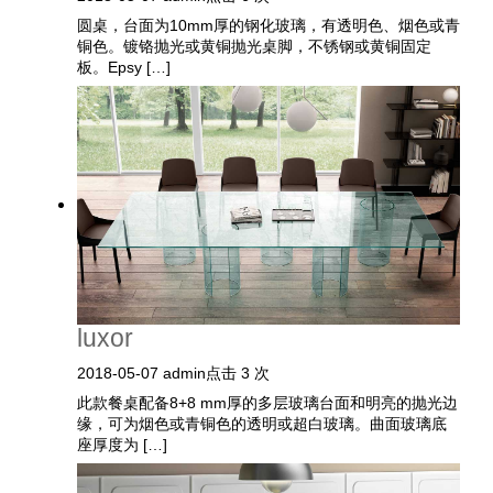
圆桌，台面为10mm厚的钢化玻璃，有透明色、烟色或青
搜索
铜色。镀铬抛光或黄铜抛光桌脚，不锈钢或黄铜固定
板。Epsy […]
联系我们
下载目录
EN
luxor
2018-05-07
admin
点击 3 次
此款餐桌配备8+8 mm厚的多层玻璃台面和明亮的抛光边
缘，可为烟色或青铜色的透明或超白玻璃。曲面玻璃底
座厚度为 […]