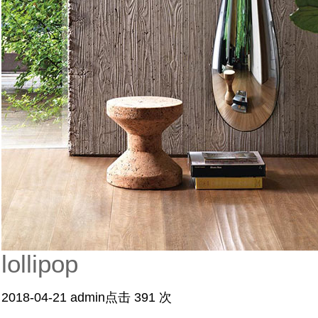
lollipop
2018-04-21
admin
点击 391 次