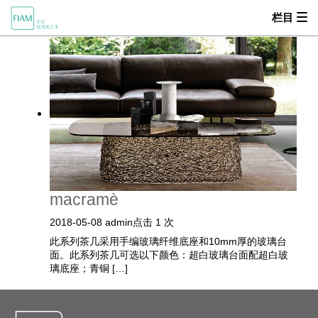
栏目


产品中心
首页
MOOD
关于我们
产品中心
macramè
设计师
2018-05-08
admin
点击 1 次
零售商
此系列茶几采用手编玻璃纤维底座和10mm厚的玻璃台
面。此系列茶几可选以下颜色：超白玻璃台面配超白玻
新闻动态
璃底座；青铜 […]