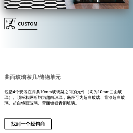
搜索
CUSTOM
联系我们
下载目录
EN
曲面玻璃茶几/储物单元
包括4个安装在两条10mm玻璃架之间的元件（均为10mm曲面玻
璃）。
顶板
和隔断均为
超白
玻璃，底座可为
超白
玻璃、背漆
超白
玻
璃、
超白
镜面玻璃、背面镀银青铜玻璃。
找到一个经销商