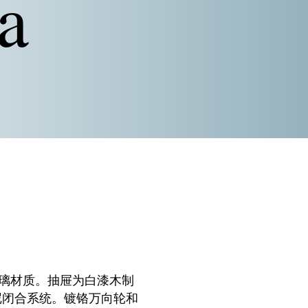
ra
玻璃材质。抽屉为白漆木制
尼
闭合系统。镀铬万向轮和