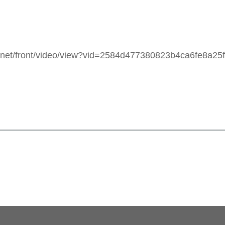
yv.net/front/video/view?vid=2584d477380823b4ca6fe8a2