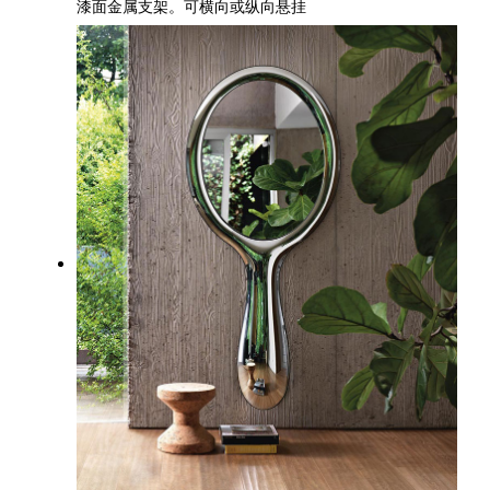
漆面金属支架。可横向或纵向悬挂