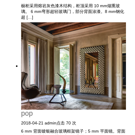
橱柜采用熔岩灰色漆木结构，柜顶采用 10 mm烟熏玻
搜索
璃。 6 mm弯形超轻玻璃门，部分背面涂漆。8 mm钢化
超 […]
联系我们
下载目录
EN
pop
2018-04-21
admin
点击 70 次
6 mm 背面镀银融合玻璃框架镜子；5 mm 平面镜。背面